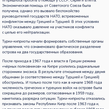
III пришлось просить о помощи у СССР, Сирии и Египта.
Экономическая помощь от Советского Союза была
получена, однако это вызвало беспокойство
руководителей государств НАТО, встревоженных
конфликтом между Грецией и Турцией. В этих условиях
НАТО оказывало давление на участников конфликта
с целью его нейтрализации.
Турки-киприоты начали формировать собственные органы
управления, что ознаменовало фактическое разделение
острова на два государственных образования.
После прихода в 1967 года к власти в Греции режима
«чёрных полковников» на Кипре усилились радикальные
сторонники энозиса. В результате отношения между двумя
общинами (и соответственно между Турцией и Грецией)
обострились. И только после того как в начале 1968 года
численность греческих и турецких войск на острове была
сокращена до размеров, согласованных в 1959 году,
наметилась разрядка ситуации. Турки-киприоты отказались
признавать законы Республики Кипр после 1963 года и,