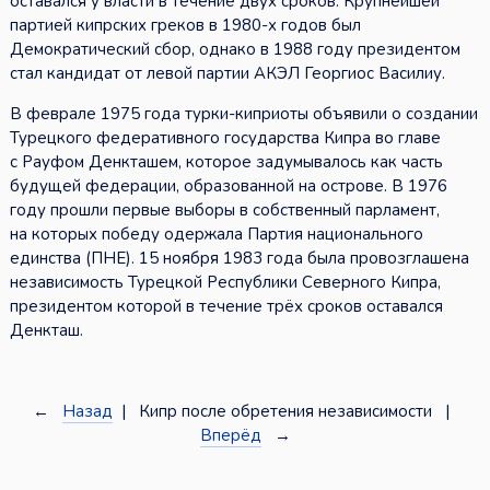
оставался у власти в течение двух сроков. Крупнейшей
партией кипрских греков в 1980-х годов был
Демократический сбор, однако в 1988 году президентом
стал кандидат от левой партии АКЭЛ Георгиос Василиу.
В феврале 1975 года турки-киприоты объявили о создании
Турецкого федеративного государства Кипра во главе
с Рауфом Денкташем, которое задумывалось как часть
будущей федерации, образованной на острове. В 1976
году прошли первые выборы в собственный парламент,
на которых победу одержала Партия национального
единства (ПНЕ). 15 ноября 1983 года была провозглашена
независимость Турецкой Республики Северного Кипра,
президентом которой в течение трёх сроков оставался
Денкташ.
←
Назад
| Кипр после обретения независимости |
Вперёд
→