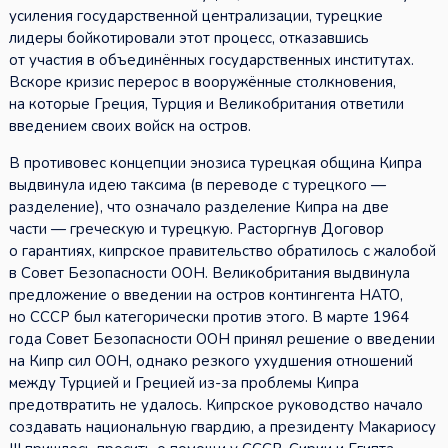
усиления государственной централизации, турецкие
лидеры бойкотировали этот процесс, отказавшись
от участия в объединённых государственных институтах.
Вскоре кризис перерос в вооружённые столкновения,
на которые Греция, Турция и Великобритания ответили
введением своих войск на остров.
В противовес концепции энозиса турецкая община Кипра
выдвинула идею таксима (в переводе с турецкого —
разделение), что означало разделение Кипра на две
части — греческую и турецкую. Расторгнув Договор
о гарантиях, кипрское правительство обратилось с жалобой
в Совет Безопасности ООН. Великобритания выдвинула
предложение о введении на остров контингента НАТО,
но СССР был категорически против этого. В марте 1964
года Совет Безопасности ООН принял решение о введении
на Кипр сил ООН, однако резкого ухудшения отношений
между Турцией и Грецией из-за проблемы Кипра
предотвратить не удалось. Кипрское руководство начало
создавать национальную гвардию, а президенту Макариосу