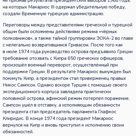
не признав результаты президентских выборов 1968 года,
на которых Макариос III одержал убедительную победу,
создали Временную турецкую администрацию.
Переговоры между представителями греческой и турецкой
общин были осложнены действиями режима «чёрных
полковников», а также тайной группировки ЭОКА-2 во главе
с нелегально возвратившимся Гривасом. После того как
в июле 1974 года руководство острова предъявило Греции
требование отозвать с Кипра 650 греческих офицеров,
произошёл военный переворот, осуществлённый при
поддержке Греции. В результате Макариос вынужден был
покинуть Кипр, а президентом стал приверженец правых
Никос Сампсон. Однако вскоре Турция с помощью своего
экспедиционного корпуса завладела практически
половиной острова, афинский режим потерпел поражение,
Сампсон ушёл в отставку, а исполняющим обязанности
президента стал председатель парламента Глафкос
Клиридис. В конце 1974 года президент Макариос
вернулся на Кипр и вновь приступил к исполнению своих
обязанностей.