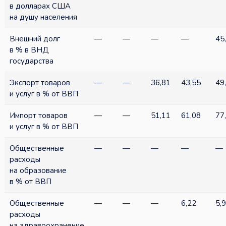
в долларах США
на душу населения
Внешний долг
—
—
—
—
45
в % в ВНД
государства
Экспорт товаров
—
—
36,81
43,55
49
и услуг в % от ВВП
Импорт товаров
—
—
51,11
61,08
77
и услуг в % от ВВП
Общественные
—
—
—
—
—
расходы
на образование
в % от ВВП
Общественные
—
—
—
6,22
5,
расходы
на здравоохранение