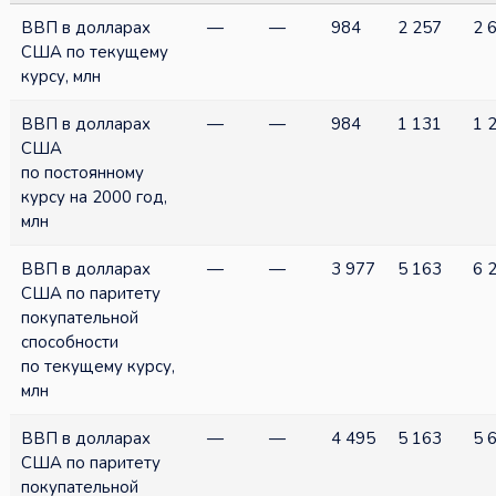
ВВП в долларах
—
—
984
2 257
2 
США по текущему
курсу, млн
ВВП в долларах
—
—
984
1 131
1 
США
по постоянному
курсу на 2000 год,
млн
ВВП в долларах
—
—
3 977
5 163
6 
США по паритету
покупательной
способности
по текущему курсу,
млн
ВВП в долларах
—
—
4 495
5 163
5 
США по паритету
покупательной