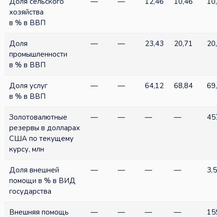
Доля сельского
—
—
12,46
10,46
10
хозяйства
в % в ВВП
Доля
—
—
23,43
20,71
20
промышленности
в % в ВВП
Доля услуг
—
—
64,12
68,84
69
в % в ВВП
Золотовалютные
—
—
—
—
45
резервы в долларах
США по текущему
курсу, млн
Доля внешней
—
—
—
—
3,
помощи в % в ВИД
государства
Внешняя помощь
—
—
—
—
15