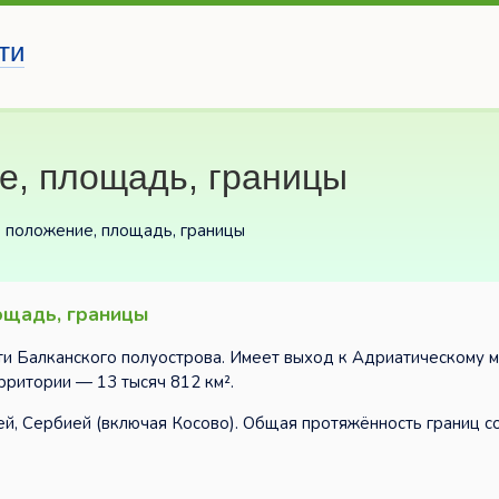
ти
е, площадь, границы
 положение, площадь, границы
ощадь, границы
сти Балканского полуострова. Имеет выход к Адриатическому 
ритории — 13 тысяч 812 км².
ей, Сербией (включая Косово). Общая протяжённость границ с