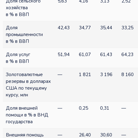
Доля сельского
5,63
4,16
3,13
2,52
хозяйства
в % в ВВП
Доля
42,43
34,77
35,44
33,25
промышленности
в % в ВВП
Доля услуг
51,94
61,07
61,43
64,23
в % в ВВП
Золотовалютные
—
1 821
3 196
8 160
резервы в долларах
США по текущему
курсу, млн
Доля внешней
—
0,25
0,31
—
помощи в % в ВНД
государства
Внешняя помощь
—
26,40
30,60
—