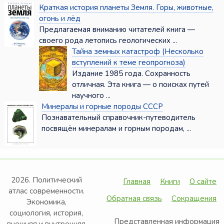
Краткая история планеты Земля. Горы, животные,
огонь и лёд
Предлагаемая вниманию читателей книга —
своего рода летопись геологических ...
Тайна земных катастроф (Несколько
вступлений к теме геопрогноза)
Издание 1985 года. Сохранность
отличная. Эта книга — о поисках путей
научного ...
Минералы и горные породы СССР
Познавательный справочник-путеводитель
посвящён минералам и горным породам, ...
2026. Политический
Главная
Книги
О сайте
атлас современности.
Обратная связь
Сокращения
Экономика,
социология, история,
Представленная информация