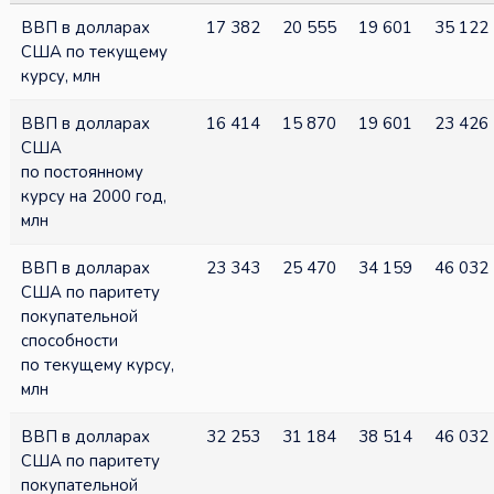
ВВП в долларах
17 382
20 555
19 601
35 122
США по текущему
курсу, млн
ВВП в долларах
16 414
15 870
19 601
23 426
США
по постоянному
курсу на 2000 год,
млн
ВВП в долларах
23 343
25 470
34 159
46 032
США по паритету
покупательной
способности
по текущему курсу,
млн
ВВП в долларах
32 253
31 184
38 514
46 032
США по паритету
покупательной