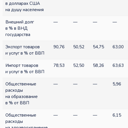
в долларах США
на душу населения
Внешний долг
—
—
—
—
в % в ВНД
государства
Экспорт товаров
90,76
50,52
54,75
63,00
и услуг в % от ВВП
Импорт товаров
78,53
52,50
58,26
63,63
и услуг в % от ВВП
Общественные
—
—
—
5,96
расходы
на образование
в % от ВВП
Общественные
—
—
—
6,15
расходы
на здравоохранение