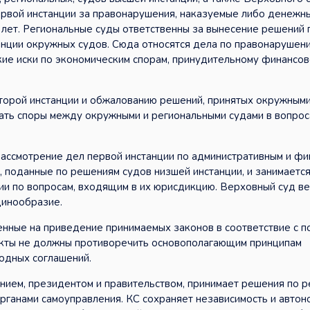
рвой инстанции за правонарушения, наказуемые либо денежн
 лет. Региональные суды ответственны за вынесение решений 
енции окружных судов. Сюда относятся дела по правонарушени
ие иски по экономическим спорам, принудительному финансо
торой инстанции и обжалованию решений, принятых окружным
вать споры между окружными и региональными судами в вопрос
ассмотрение дел первой инстанции по административным и фи
, поданные по решениям судов низшей инстанции, и занимаетс
ии по вопросам, входящим в их юрисдикцию. Верховный суд в
динообразие.
енные на приведение принимаемых законов в соответствие с 
акты не должны противоречить основополагающим принципам
одных соглашений.
ием, президентом и правительством, принимает решения по р
рганами самоуправления. КС сохраняет независимость и автон