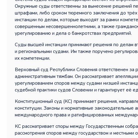
Окружные суды ответственны за вынесение решений пе
штрафами, либо сроком тюремного заключения до трёх
инстанции по делам, которые выходят за рамки компет
совершенным несовершеннолетними, а также гражданск
урегулированию и дела о банкротствах предприятий.
Суды высшей инстанции принимают решения по делам в
и региональными судами. Им также поручено регулиро
их компетенции.
Верховный суд Республики Словения ответственен за р
административным тяжбам. Он рассматривает апелляции
урегулированием споров между судами низшей инстанц
судебной практики судов Словении и гарантирует её е
Конституционный суд (КС) принимает решения, направл
конституции. Законы и нормативные законодательные 
международного права и ратифицированных междунар
КС рассматривает споры между Государственным собран
рассмотрения споров между государством и местными о