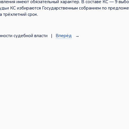
новления имеют обязательный характер. В составе КС — 9 выб
Судьи КС избираются Государственным собранием по предлож
а трёхлетний срок.
ности судебной власти |
Вперёд
→