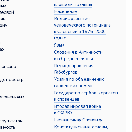
площадь, границы
ыми
Население
первой
Индекс развития
ям,
человеческого потенциала
вому
в Словении в 1975–2000
годах
и
Язык
ах
Словения в Античности
и в Средневековье
Период правления
нансово-
Габсбургов
я
Усилия по объединению
едёт реестр
словенских земель
Государство сербов, хорватов
положениями
и словенцев
Вторая мировая война
и СФРЮ
Независимая Словения
езультатам
Конституционные основы,
омность