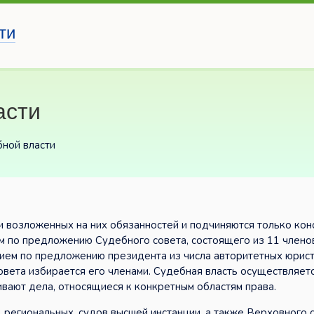
ти
асти
бной власти
и возложенных на них обязанностей и подчиняются только кон
м по предложению Судебного совета, состоящего из 11 членов
ием по предложению президента из числа авторитетных юрист
вета избирается его членами. Судебная власть осуществляетс
вают дела, относящиеся к конкретным областям права.
 региональных, судов высшей инстанции, а также Верховного с