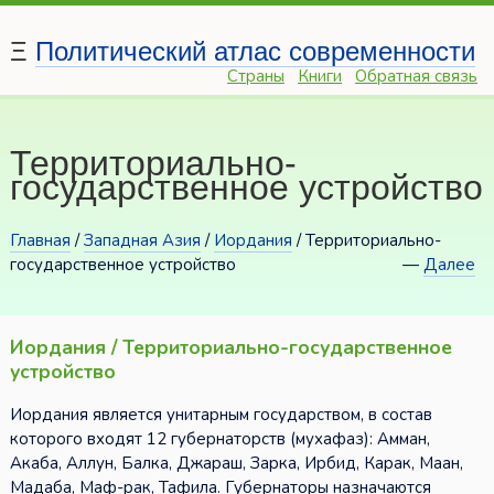
Ξ
Политический атлас современности
Страны
Книги
Обратная связь
Территориально-
государственное устройство
Главная
/
Западная Азия
/
Иордания
/ Территориально-
государственное устройство
—
Далее
Иордания / Территориально-государственное
устройство
Иордания является унитарным государством, в состав
которого входят 12 губернаторств (мухафаз): Амман,
Акаба, Аллун, Балка, Джараш, Зарка, Ирбид, Карак, Маан,
Мадаба, Маф-рак, Тафила. Губернаторы назначаются