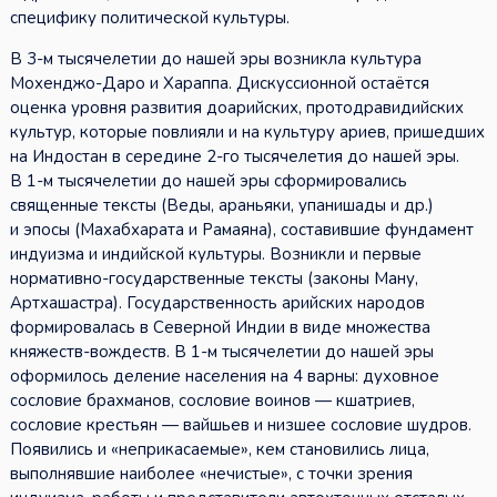
специфику политической культуры.
В 3-м тысячелетии до нашей эры возникла культура
Мохенджо-Даро и Хараппа. Дискуссионной остаётся
оценка уровня развития доарийских, протодравидийских
культур, которые повлияли и на культуру ариев, пришедших
на Индостан в середине 2-го тысячелетия до нашей эры.
В 1-м тысячелетии до нашей эры сформировались
священные тексты (Веды, араньяки, упанишады и др.)
и эпосы (Махабхарата и Рамаяна), составившие фундамент
индуизма и индийской культуры. Возникли и первые
нормативно-государственные тексты (законы Ману,
Артхашастра). Государственность арийских народов
формировалась в Северной Индии в виде множества
княжеств-вождеств. В 1-м тысячелетии до нашей эры
оформилось деление населения на 4 варны: духовное
сословие брахманов, сословие воинов — кшатриев,
сословие крестьян — вайшьев и низшее сословие шудров.
Появились и «неприкасаемые», кем становились лица,
выполнявшие наиболее «нечистые», с точки зрения