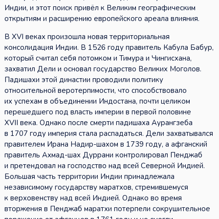
Индии, и этот поиск привёл к Великим географическим
открытиям и расширению европейского ареала влияния.
В XVI веках произошла новая территориальная
консолидация Индии. В 1526 году правитель Кабула Бабур,
который считал себя потомком и Тимура и Чингисхана,
захватил Дели и основал государство Великих Моголов.
Падишахи этой династии проводили политику
относительной веротерпимости, что способствовало
их успехам в объединении Индостана, почти целиком
перешедшего под власть империи в первой половине
XVII века. Однако после смерти падишаха Аурангзеба
в 1707 году империя стала распадаться. Дели захватывался
правителем Ирана Надир-шахом в 1739 году, а афганский
правитель Ахмад-шах Дуррани контролировал Пенджаб
и претендовал на господство над всей Северной Индией.
Большая часть территории Индии принадлежала
независимому государству маратхов, стремившемуся
к верховенству над всей Индией. Однако во время
вторжения в Пенджаб маратхи потерпели сокрушительное