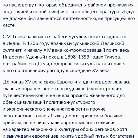
по наследству и которые объединены районом проживания,
эндогамией и верой в мифического общего пращура. Индус
не должен был заниматься деятельностью, не присущей его
касте.
С VIII века начинаются набеги мусульманских государств
в Индии. В 1206 году возник мусульманский Делийский
султанат, к началу XIV века контролировавший почти весь
Индостан. Удачный поход в 1398–1399 годах Тимура,
разграбившего Дели, подорвал силы султаната и привёл
к его постепенному распаду к середине XV века.
До конца XV века связь Европы и Индии поддерживалась,
главным образом, через посредников (купцов, редких
путешественников) и не имела прямого жизненного для
обеих цивилизаций политико-культурного
и экономического значения: пряности и прочие
экзотические товары были дороги, приносили большие
прибыли, но не оказывали определяющего влияния
на характер экономики и культуры обоих регионов, хотя
и вынуждали европейцев искать удобный путь к богатствам