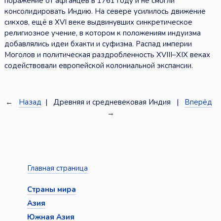
поражение от афганцев в 1761 году и не смогли
консолидировать Индию. На севере усилилось движение
сикхов, ещё в XVI веке выдвинувших синкретическое
религиозное учение, в котором к положениям индуизма
добавлялись идеи бхакти и суфизма. Распад империи
Моголов и политическая раздробленность XVIII–XIX веках
содействовали европейской колониальной экспансии.
←
Назад
| Древняя и средневековая Индия |
Вперёд
→
Главная страница
Страны мира
Азия
Южная Азия