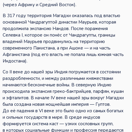
(через Африку и Средний Восток).
В 317 году территория Магадхи оказалась под властью
основанной Чандрагуптой династии Маурьев, которая
продолжила экспансию Нандов. После поражения
Селевка I, которое он понёс от Чандрагупты, границы
владений Маурьев продвинулись на территорию
современного Пакистана, а при Ашоке — и на часть
Афганистана (под его власть не попала лишь южная часть
Индостана).
Со II веке до нашей эры Индия погружается в состоянии
раздробленности, и между различными княжествами
начинаются бесконечные войны. В северную Индию
происходила экспансия греко-бактрийцев, парфян, кушан
и эфталитов. В начале IV веке нашей эры вокруг Магадхи
была создана новая мощнейшая империя — Гуптов.
До её падения в VI веке это было одно из самых богатых
и сильных государств в мире. В среде индусов
формируется система каст — узких сословных групп,
в которых социальные функции и профессия передаются