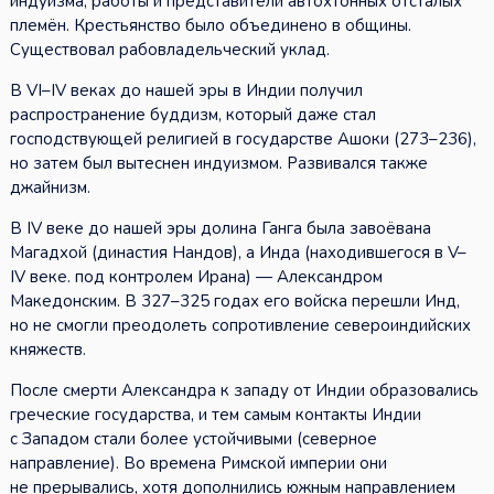
индуизма, работы и представители автохтонных отсталых
племён. Крестьянство было объединено в общины.
Существовал рабовладельческий уклад.
В VI–IV веках до нашей эры в Индии получил
распространение буддизм, который даже стал
господствующей религией в государстве Ашоки (273–236),
но затем был вытеснен индуизмом. Развивался также
джайнизм.
В IV веке до нашей эры долина Ганга была завоёвана
Магадхой (династия Нандов), а Инда (находившегося в V–
IV веке. под контролем Ирана) — Александром
Македонским. В 327–325 годах его войска перешли Инд,
но не смогли преодолеть сопротивление североиндийских
княжеств.
После смерти Александра к западу от Индии образовались
греческие государства, и тем самым контакты Индии
с Западом стали более устойчивыми (северное
направление). Во времена Римской империи они
не прерывались, хотя дополнились южным направлением